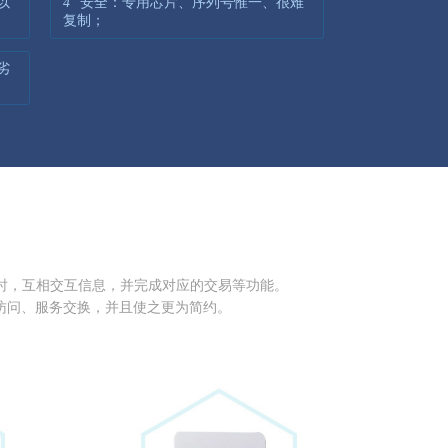
以
4
安全：专用芯片、序列号惟一、很难
复制；
劣
近时，互相交互信息，并完成对应的交易等功能。
访问、服务交换，并且使之更为简约。