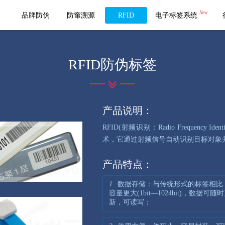
New
品牌防伪
防窜溯源
RFID
电子标签系统
RFID防伪标签
产品说明：
RFID(射频识别：Radio Frequency
术，它通过射频信号自动识别目标对象
产品特点：
1
数据存储：与传统形式的标签相比
容量更大(1bit—1024bit)，数据可随
新，可读写；