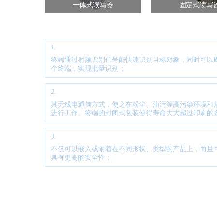
一体式读写器
固定式读写
特点：
1.
操作方便快捷
终端通过射频识别信号能快速识别目标对象，同时可以
个终端，实现批量识别；
2.
使用寿命长，应用范围广
其无线电通信方式，使之在粉尘、油污等高污染环境和
进行工作。终端的封闭式包装使得寿命大大超过印刷的
3.
更高的安全性
不仅可以嵌入或附着在不同形状、类型的产品上，而且
具有更高的安全性；