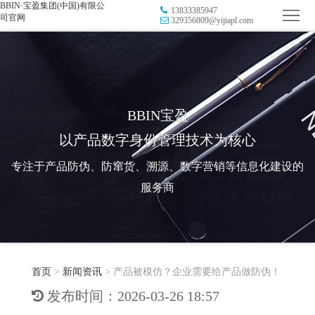
BBIN·宝盈集团(中国)有限公
13833385947
首
司官网
329356809@yijiapl.com
页
品
牌
防
防
窜
RFID
BBIN宝盈
以产品数字身份管理技术为核心
伪
溯
电
专注于产品防伪、防窜货、溯源、数字营销等信息化建设的
源
子
数
服务商
标
字
智
签
营
慧
行
系
首页
>
新闻资讯
>
产品被模仿？企业需要给产品做防伪！
销
智
业
关
发布时间：2026-03-26 18:57
统
能
应
于
新