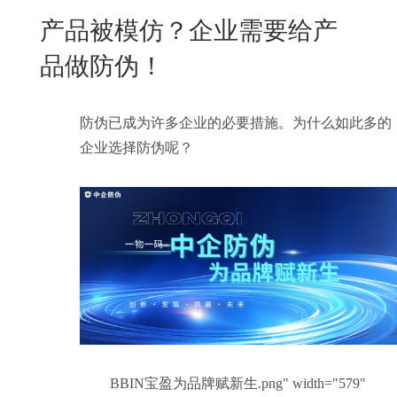
New
产品被模仿？企业需要给产
用
我
闻
日
品做防伪！
们
资
文
讯
版
防伪已成为许多企业的必要措施。为什么如此多的
企业选择防伪呢？
BBIN宝盈为品牌赋新生.png" width="579"