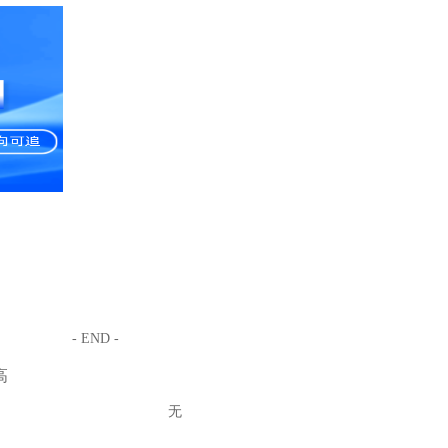
- END -
高
无