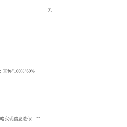
无
；宣称
"100%
"
60%
略实现信息造假：
"
"