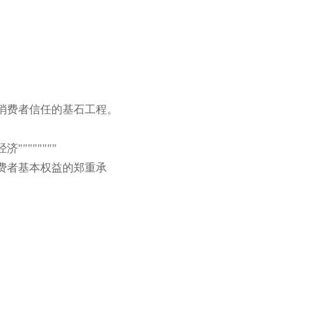
消费者信任的基石工程。
经济
"
"
"
"
"
"
"
"
费者基本权益的郑重承