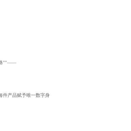
略
"
"
——
每件产品赋予唯一数字身