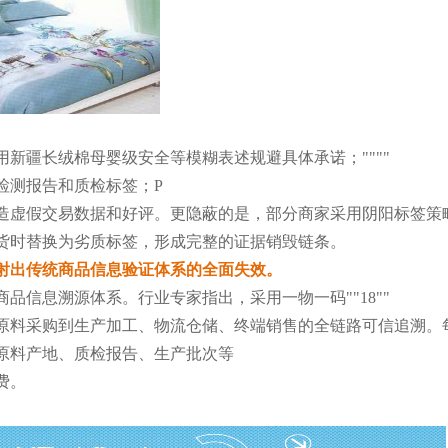
用
新疆长绒棉
母婴级安全
等模糊表述规避具体承诺；
"
""
"
检测报告和质检标签；
P
造虚假交易数据和好评。更隐蔽的是，部分商家采用
阴阳标签
策
货时替换为劣质标签，形成完整的证据销毁链条。
射出传统商品信息验证体系的全面失效。
商品信息溯源体系。行业专家指出，采用
一物一码
"
"
18
"
"
原料采购到生产加工、物流仓储、终端销售的全链路可信追溯。
原料产地、质检报告、生产批次等
费
。