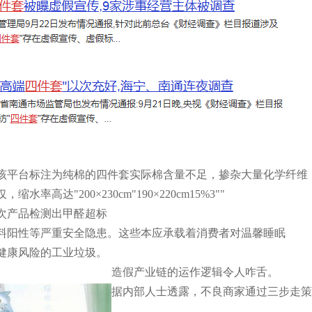
该平台标注为
纯棉
的四件套实际棉含量不足
，掺杂大量化学纤维
仅
，缩水率高达
"200×230cm
"
190×220cm
15%
3
"
"
次产品检测出甲醛超标
料阳性等严重安全隐患。这些本应承载着消费者对
温馨睡眠
健康风险的工业垃圾。
造假产业链的运作逻辑令人咋舌。
据内部人士透露，不良商家通过
三步走
策