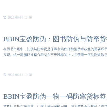
2026-06-16 13:30
BBIN宝盈防伪：图书防伪与防窜
在图书市场中，防伪与防窜货是保障市场秩序和消费者权益的重要环
实现。这一溯源码被精心印制在不干胶标签上，并覆盖一层刮刮银涂
层，
2026-06-13 19:58
BBIN宝盈防伪一物一码防窜货标
窜货问题是众多企业、厂家十分头疼的问题，因为窜货不仅扰乱了市