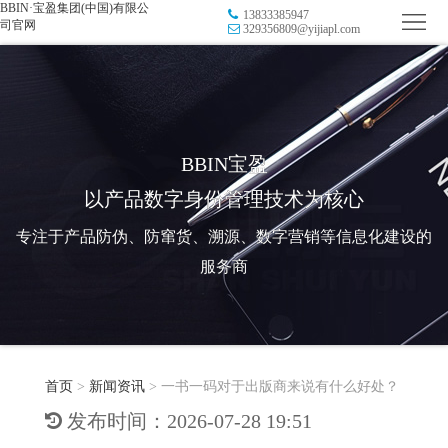
BBIN·宝盈集团(中国)有限公
13833385947
首
司官网
329356809@yijiapl.com
页
品
牌
防
防
窜
RFID
BBIN宝盈
以产品数字身份管理技术为核心
伪
溯
电
专注于产品防伪、防窜货、溯源、数字营销等信息化建设的
源
子
数
服务商
标
字
智
签
营
慧
行
系
首页
>
新闻资讯
>
一书一码对于出版商来说有什么好处？
销
智
业
关
发布时间：2026-07-28 19:51
统
能
应
于
新