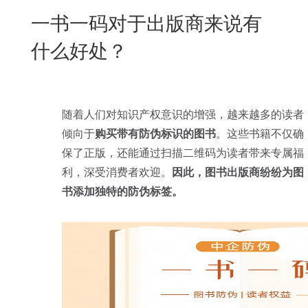
New
一书一码对于出版商来说有
用
我
闻
日
什么好处？
们
资
文
讯
版
随着人们对知识产权意识的增强，越来越多的读者
倾向于
购买带有防伪标识的图书
。这些书籍不仅确
保了正版，还能通过扫描二维码为读者带来专属福
利，深受消费者欢迎。
因此，图书出版商纷纷为图
书添加独特的防伪标签。