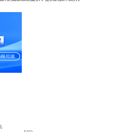
高
- END -