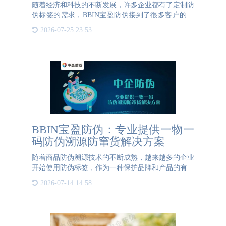
随着经济和科技的不断发展，许多企业都有了定制防
伪标签的需求，BBIN宝盈防伪接到了很多客户的委
托。这期我们简单介绍下BBIN宝盈防伪常用的防伪
2026-07-25 23:53
技术之一：安全线。一、什么是安全线防伪就是指在
造纸过程中将一条
BBIN宝盈防伪：专业提供一物一
码防伪溯源防窜货解决方案
随着商品防伪溯源技术的不断成熟，越来越多的企业
开始使用防伪标签，作为一种保护品牌和产品的有效
手段。从最初简单的防伪标签，到如今发展到具有多
2026-07-14 14:58
重防护的复合防伪系统、多项专利技术以及全流程溯
源服务，让越来越