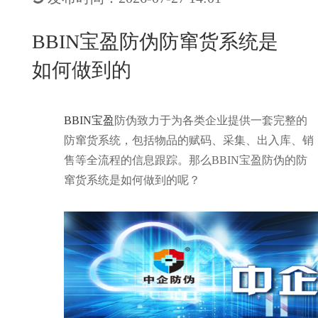
New
用
我
闻
日
BBIN宝盈防伪防窜货系统是
们
资
文
如何做到的
讯
版
BBIN宝盈
防伪致力于为各类企业提供一套完整的
防窜货系统，包括物品的赋码、采集、出入库、销
售等全流程的信息跟踪。那么BBIN宝盈防伪的防
窜货系统是如何做到的呢？