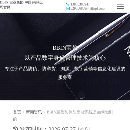
BBIN·宝盈集团(中国)有限公
13833385947
首
司官网
329356809@yijiapl.com
页
品
牌
防
防
窜
RFID
BBIN宝盈
以产品数字身份管理技术为核心
伪
溯
电
专注于产品防伪、防窜货、溯源、数字营销等信息化建设的
源
子
数
服务商
标
字
智
签
营
慧
行
系
首页
>
新闻资讯
>
BBIN宝盈防伪防窜货系统是如何做到
销
智
业
关
的
统
能
应
于
新
发布时间：2026-07-27 14:01