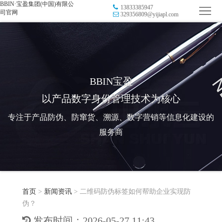
BBIN·宝盈集团(中国)有限公
13833385947
首
司官网
329356809@yijiapl.com
页
品
牌
防
防
窜
RFID
BBIN宝盈
以产品数字身份管理技术为核心
伪
溯
电
专注于产品防伪、防窜货、溯源、数字营销等信息化建设的
源
子
数
服务商
标
字
智
签
营
慧
行
系
首页
>
新闻资讯
>
二维码防伪标签如何帮助企业实现防
销
智
业
关
伪？
统
能
应
于
新
发布时间：2026-05-27 11:43