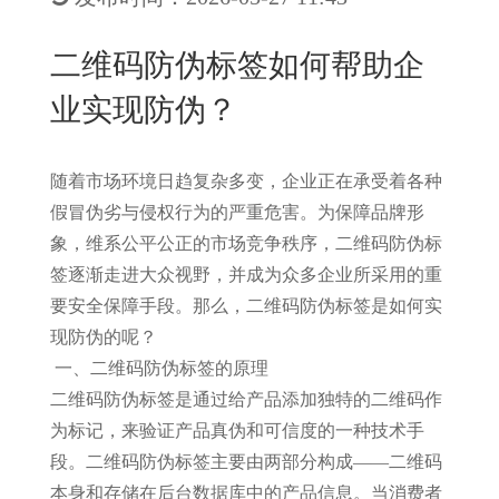
New
用
我
闻
日
二维码防伪标签如何帮助企
们
资
文
业实现防伪？
讯
版
随着市场环境日趋复杂多变，企业正在承受着各种
假冒伪劣与侵权行为的严重危害。为保障品牌形
象，维系公平公正的市场竞争秩序，二维码防伪标
签逐渐走进大众视野，并成为众多企业所采用的重
要安全保障手段。那么，二维码防伪标签是如何实
现防伪的呢？
一、二维码防伪标签的原理
二维码防伪标签是通过给产品添加独特的二维码作
为标记，来验证产品真伪和可信度的一种技术手
段。二维码防伪标签主要由两部分构成——二维码
本身和存储在后台数据库中的产品信息。当消费者