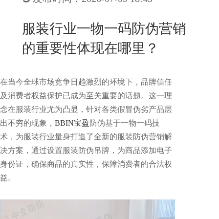
New
用
我
闻
日
服装行业一物一码防伪营销
们
资
文
的重要性体现在哪里？
讯
版
在当今全球市场竞争日趋激烈的环境下，品牌信任
及消费者权益保护已成为至关重要的话题。这一理
念在服装行业尤为凸显，针对各类假冒伪劣产品层
出不穷的现象，
BBIN宝盈
防伪基于一物一码技
术，为服装行业量身打造了全新的服装防伪营销解
决方案，通过设置服装防伪吊牌，为商品添加电子
身份证，确保商品的真实性，保障消费者的合法权
益。