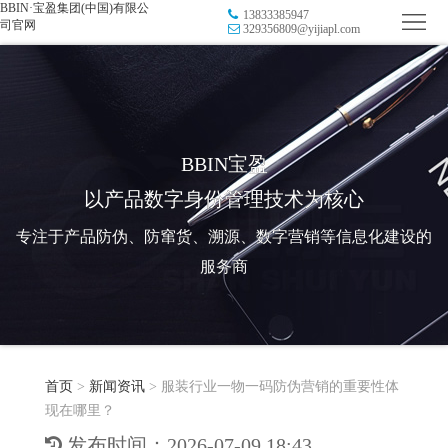
BBIN·宝盈集团(中国)有限公
13833385947
首
司官网
329356809@yijiapl.com
页
品
牌
防
防
窜
RFID
BBIN宝盈
以产品数字身份管理技术为核心
伪
溯
电
专注于产品防伪、防窜货、溯源、数字营销等信息化建设的
源
子
数
服务商
标
字
智
签
营
慧
行
系
首页
>
新闻资讯
>
服装行业一物一码防伪营销的重要性体
销
智
业
关
现在哪里？
统
能
应
于
新
发布时间：2026-07-09 18:43