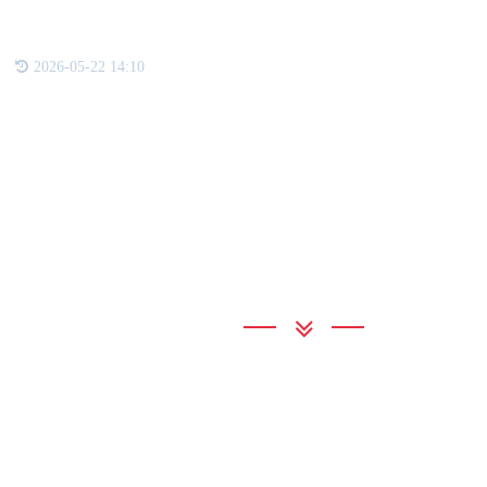
码，
2026-05-22 14:10
联系我们
BBIN宝盈
地 址：河北省石家庄市栾城区银