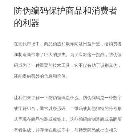
New
防伪编码保护商品和消费者
用
我
闻
日
的利器
们
资
文
讯
版
在现代市场中，商品伪造和欺诈问题日益严重，给消费者
和制造商带来了巨大的损失。为了应对这一挑战，防伪编
码成为了一种重要的技术工具，它不仅有助于识别真伪，
还能提供额外的信息和价值。
让我们来了解一下防伪编码是什么。防伪编码是一种数字
或字符组合，通常以条形码、二维码或其他独特的符号形
式呈现在商品包装或标签上。这些编码由制造商或品牌所
有者生成，并存储在数据库中，与特定商品或批次相关