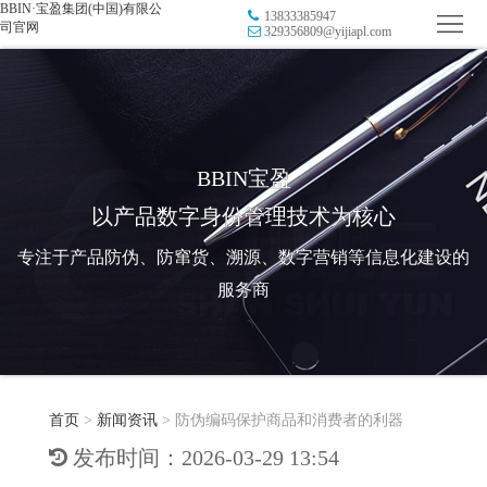
BBIN·宝盈集团(中国)有限公
13833385947
首
司官网
329356809@yijiapl.com
页
品
牌
防
防
窜
RFID
BBIN宝盈
以产品数字身份管理技术为核心
伪
溯
电
专注于产品防伪、防窜货、溯源、数字营销等信息化建设的
源
子
数
服务商
标
字
智
签
营
慧
行
系
首页
>
新闻资讯
>
防伪编码保护商品和消费者的利器
销
智
业
关
发布时间：2026-03-29 13:54
统
能
应
于
新