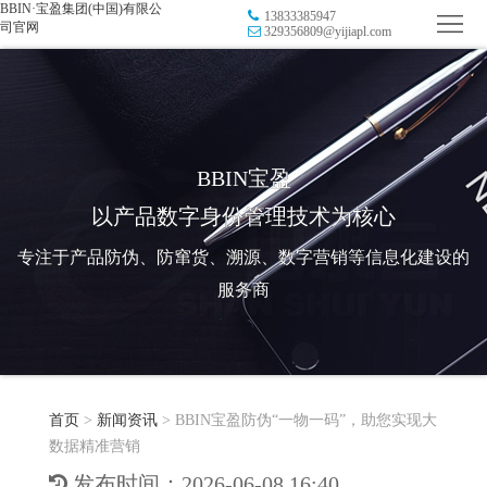
BBIN·宝盈集团(中国)有限公
13833385947
首
司官网
329356809@yijiapl.com
页
品
牌
防
防
窜
RFID
BBIN宝盈
以产品数字身份管理技术为核心
伪
溯
电
专注于产品防伪、防窜货、溯源、数字营销等信息化建设的
源
子
数
服务商
标
字
智
签
营
慧
行
系
首页
>
新闻资讯
>
BBIN宝盈防伪“一物一码”，助您实现大
销
智
业
关
数据精准营销
统
能
应
于
新
发布时间：2026-06-08 16:40