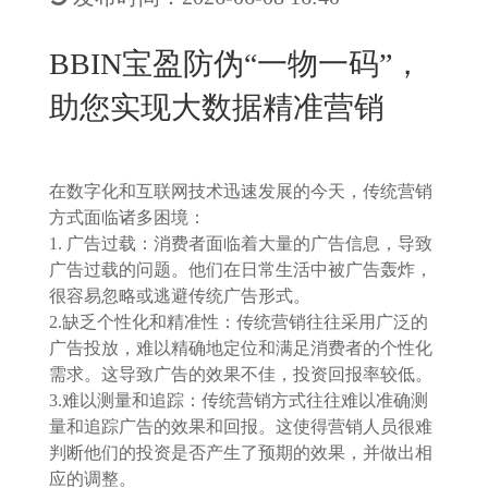
New
用
我
闻
日
BBIN宝盈防伪“一物一码”，
们
资
文
助您实现大数据精准营销
讯
版
在数字化和互联网技术迅速发展的今天，传统营销
方式面临诸多困境：
1. 广告过载：消费者面临着大量的广告信息，导致
广告过载的问题。他们在日常生活中被广告轰炸，
很容易忽略或逃避传统广告形式。
2.缺乏个性化和精准性：传统营销往往采用广泛的
广告投放，难以精确地定位和满足消费者的个性化
需求。这导致广告的效果不佳，投资回报率较低。
3.难以测量和追踪：传统营销方式往往难以准确测
量和追踪广告的效果和回报。这使得营销人员很难
判断他们的投资是否产生了预期的效果，并做出相
应的调整。