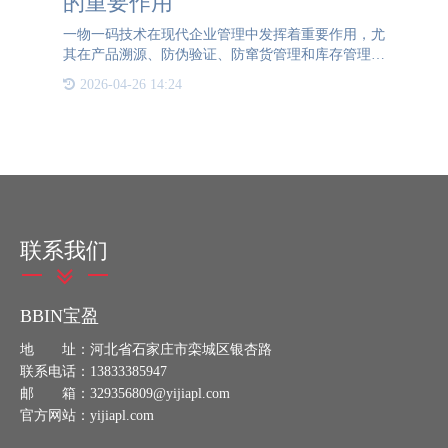
的重要作用
一物一码技术在现代企业管理中发挥着重要作用，尤
其在产品溯源、防伪验证、防窜货管理和库存管理方
面，为企业提供了强大的支持。一、一物一码技术构
2026-04-26 14:24
建了产品全链条追溯体系：消费者只需扫描产品上的
二维码，即可获取
联系我们
BBIN宝盈
地 址：河北省石家庄市栾城区银杏路
联系电话：13833385947
邮 箱：329356809@yijiapl.com
官方网站：yijiapl.com