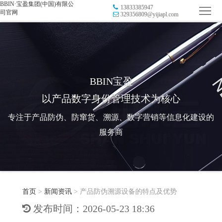
BBIN·宝盈集团(中国)有限公
13833385947
首
司官网
329356809@yijiapl.com
页
品
牌
防
防
窜
RFID
BBIN宝盈
以产品数字身份管理技术为核心
伪
溯
电
专注于产品防伪、防窜货、溯源、数字营销等信息化建设的
源
子
数
服务商
标
字
智
签
营
慧
行
系
首页
>
新闻资讯
>
产品防伪溯源设备的特点及优势
销
智
业
关
发布时间：2026-05-23 18:36
统
能
应
于
新