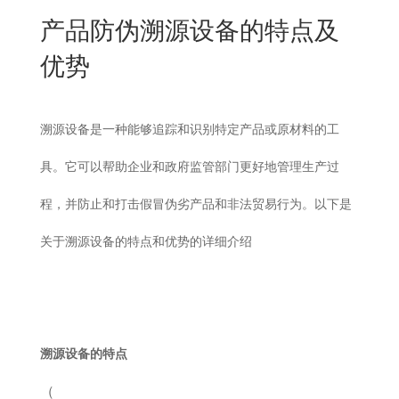
New
产品防伪溯源设备的特点及
用
我
闻
日
优势
们
资
文
讯
版
溯源设备是一种能够追踪和识别特定产品或原材料的工
具。它可以帮助企业和政府监管部门更好地管理生产过
程，并防止和打击假冒伪劣产品和非法贸易行为。以下是
关于溯源设备的特点和优势的详细介绍
溯源设备的特点
（