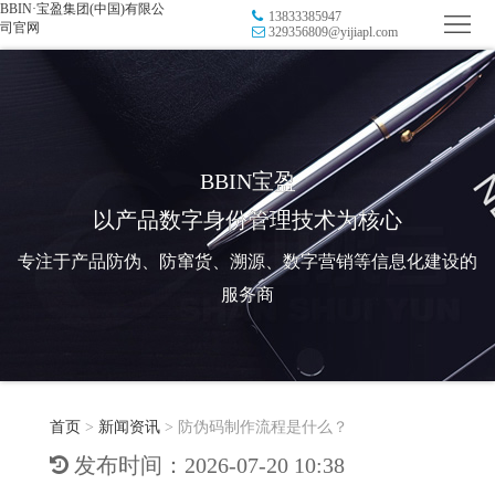
BBIN·宝盈集团(中国)有限公
13833385947
首
司官网
329356809@yijiapl.com
页
品
牌
防
防
窜
RFID
BBIN宝盈
以产品数字身份管理技术为核心
伪
溯
电
专注于产品防伪、防窜货、溯源、数字营销等信息化建设的
源
子
数
服务商
标
字
智
签
营
慧
行
系
首页
>
新闻资讯
>
防伪码制作流程是什么？
销
智
业
关
发布时间：2026-07-20 10:38
统
能
应
于
新