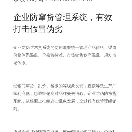
New
用
我
闻
日
企业防窜货管理系统，有效
们
资
文
打击假冒伪劣
讯
版
企业防伪防窜货系统的使用能够统一管理产品价格，渠道
价格体系混乱、价格管控难、市场销售秩序混乱，规划市
场体系。
经销商窜货、乱价、越级的等现象发现，直接导致生产厂
家利润低，忠诚经销商对品牌失去信心。企业防伪防窜货
系统，从根源上杜绝这些乱象发展，全过程有效管理经销
商。
通过企业防伪防窜货系统，统一管理经销商行为，企业利