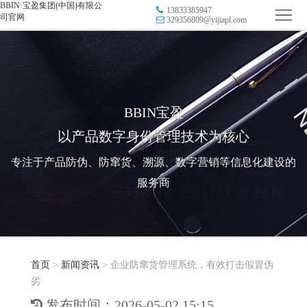
BBIN·宝盈集团(中国)有限公
13833385947
首
司官网
329356809@yijiapl.com
页
品
牌
防
防
窜
RFID
BBIN宝盈
以产品数字身份管理技术为核心
伪
溯
电
专注于产品防伪、防窜货、溯源、数字营销等信息化建设的
源
子
数
服务商
标
字
智
签
营
慧
行
系
首页
>
新闻资讯
>
企业防窜货管理系统，有效打击假冒伪
销
智
业
关
劣
统
能
应
于
新
发布时间：2026-05-02 15:15