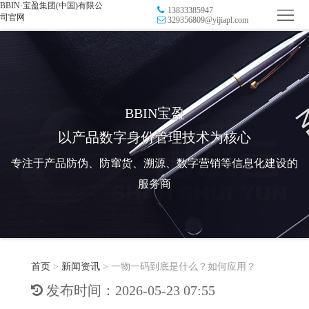
BBIN·宝盈集团(中国)有限公
13833385947
首
司官网
329356809@yijiapl.com
页
品
牌
防
防
窜
RFID
BBIN宝盈
以产品数字身份管理技术为核心
伪
溯
电
专注于产品防伪、防窜货、溯源、数字营销等信息化建设的
源
子
数
服务商
标
字
智
签
营
慧
行
系
首页
>
新闻资讯
>
一物一码到底是什么？如何应用？
销
智
业
关
发布时间：2026-05-23 07:55
统
能
应
于
新