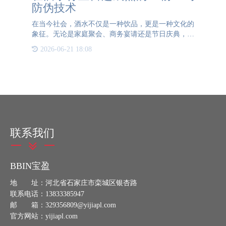
防伪技术
在当今社会，酒水不仅是一种饮品，更是一种文化的
象征。无论是家庭聚会、商务宴请还是节日庆典，酒
水都扮演着不可或缺的角色。然而，在这个充满机遇
2026-06-21 18:08
与挑战的市场中，假冒伪劣的酒水产品却屡禁不止，
严重损害了消费者
联系我们
BBIN宝盈
地 址：河北省石家庄市栾城区银杏路
联系电话：13833385947
邮 箱：329356809@yijiapl.com
官方网站：yijiapl.com