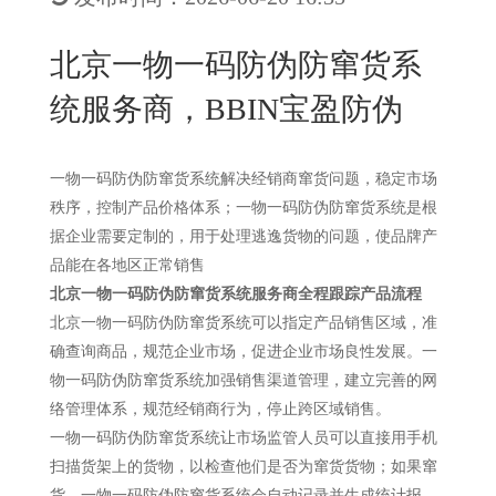
New
用
我
闻
日
北京一物一码防伪防窜货系
们
资
文
统服务商，BBIN宝盈防伪
讯
版
一物一码防伪防窜货系统解决经销商窜货问题，稳定市场
秩序，控制产品价格体系；一物一码防伪防窜货系统是根
据企业需要定制的，用于处理逃逸货物的问题，使品牌产
品能在各地区正常销售
北京一物一码防伪防窜货系统服务商
全程跟踪产品流程
北京一物一码防伪防窜货系统可以指定产品销售区域，准
确查询商品，规范企业市场，促进企业市场良性发展。一
物一码防伪防窜货系统加强销售渠道管理，建立完善的网
络管理体系，规范经销商行为，停止跨区域销售。
一物一码防伪防窜货系统让市场监管人员可以直接用手机
扫描货架上的货物，以检查他们是否为窜货货物；如果窜
货，一物一码防伪防窜货系统会自动记录并生成统计报