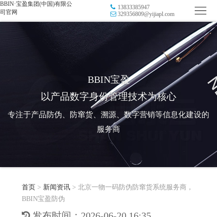
BBIN·宝盈集团(中国)有限公
13833385947
首
司官网
329356809@yijiapl.com
页
品
牌
防
防
窜
RFID
BBIN宝盈
以产品数字身份管理技术为核心
伪
溯
电
专注于产品防伪、防窜货、溯源、数字营销等信息化建设的
源
子
数
服务商
标
字
智
签
营
慧
行
系
首页
>
新闻资讯
>
北京一物一码防伪防窜货系统服务商，
销
智
业
关
BBIN宝盈防伪
统
能
应
于
新
发布时间：2026-06-20 16:35