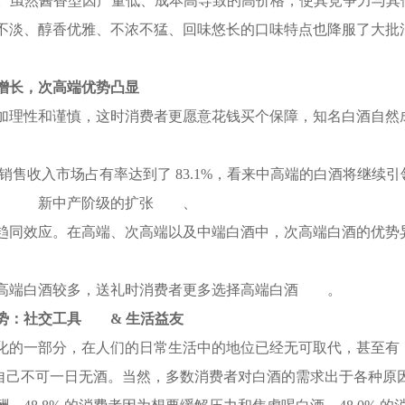
其后。虽然酱香型因产量低、成本高导致的高价格，使其竞争力与
不淡、醇香优雅、不浓不猛、回味悠长的口味特点也降服了大批
增长，次高端优势凸显
加理性和谨慎，这时消费者更愿意花钱买个保障，知名白酒自然
酒的销售收入市场占有率达到了 83.1%，看来中高端的白酒将继续
、
新中产阶级的扩张
、
趋同效应。在高端、次高端以及中端白酒中，次高端白酒的优势
高端白酒较多，送礼时消费者更多选择高端白酒
。
势：社交工具
& 生活益友
化的一部分，在人们的日常生活中的地位已经无可取代，甚至有
认为自己不可一日无酒。当然，多数消费者对白酒的需求出于各种原因。