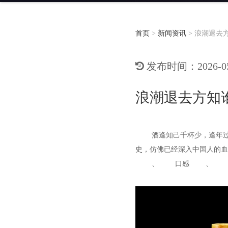
首页
>
新闻资讯
>
浪潮退去
发布时间：2026-05-
浪潮退去方知
酒逢知己千杯少，逢年
史，仿佛已经深入中国人的血
、
口感
、