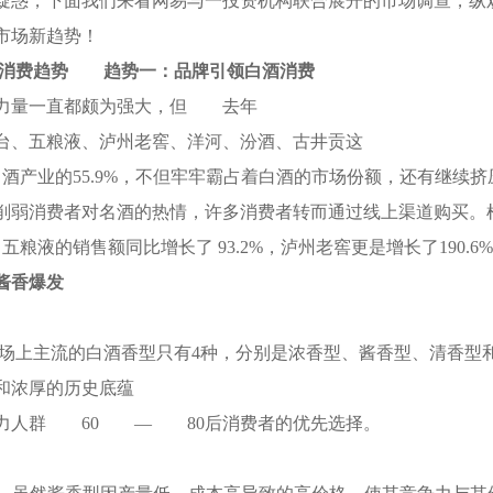
疑惑，下面我们来看网易与一投资机构联合展开的市场调查，纵
费市场新趋势！
场消费趋势
趋势一：品牌引领白酒消费
力量一直都颇为强大，但
去年
台、五粮液、泸州老窖、洋河、汾酒、古井贡这
白酒产业的55.9%，不但牢牢霸占着白酒的市场份额，还有继续
削弱消费者对名酒的热情，许多消费者转而通过线上渠道购买。
五粮液的销售额同比增长了 93.2%，泸州老窖更是增长了190.6
酱香爆发
前市场上主流的白酒香型只有4种，分别是浓香型、酱香型、清香型
和浓厚的历史底蕴
力人群
60
—
80后消费者的优先选择。