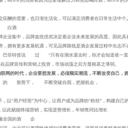
，48.8% 的消费者因为想要缓解压力和焦虑喝白酒，48.0% 
交应酬的需要，也日渐生活化，可以满足消费者在日常生活中个
白酒
牌企业集中，品牌血统优劣决定着企业未来发展的高度。因此具
势，拥有更多发展机遇，可见品牌路线是酒企发展过程中矢志不
巴菲特曾说
过
“只有在潮水退去时，你才会知道谁一
重在品牌宣传和营销上投资，市场动荡之后方显根基之薄弱。
物联网的时代，企业要想发展，必须顺应潮流，不断改变自己，
的
形势下，
不断突破自我，把握机会，
手，以“用户经营”为中心，让用户成为品牌的“粉丝”，构建自己
”，以此赋能终端营销，实现逆势增长，年销售同比增长
遍全国的酒
企