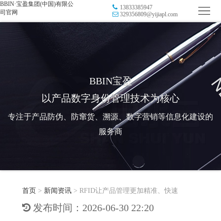
BBIN·宝盈集团(中国)有限公
13833385947
首
司官网
329356809@yijiapl.com
页
品
牌
防
防
窜
RFID
BBIN宝盈
以产品数字身份管理技术为核心
伪
溯
电
专注于产品防伪、防窜货、溯源、数字营销等信息化建设的
源
子
数
服务商
标
字
智
签
营
慧
行
系
首页
>
新闻资讯
>
RFID让产品管理更加精准、快速
销
智
业
关
发布时间：2026-06-30 22:20
统
能
应
于
新