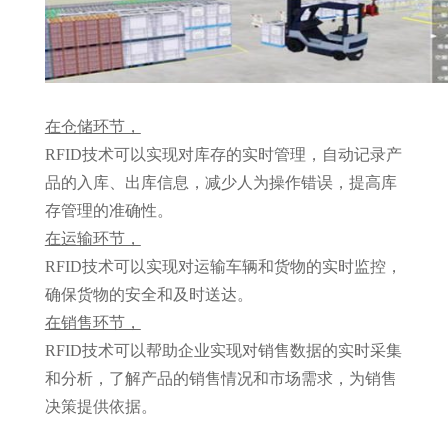
在仓储环节，
RFID
技术可以实现对库存的实时管理，自动记录产
品的入库、出库信息，减少人为操作错误，提高库
存管理的准确性。
在运输环节，
RFID
技术可以实现对运输车辆和货物的实时监控，
确保货物的安全和及时送达。
在销售环节，
RFID
技术可以帮助企业实现对销售数据的实时采集
和分析，了解产品的销售情况和市场需求，为销售
决策提供依据。