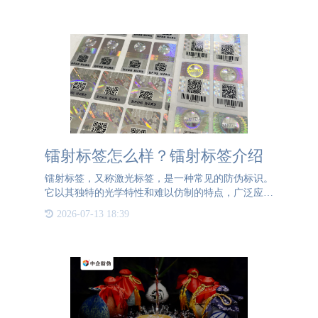
首先，化妆品防伪是
镭射标签怎么样？镭射标签介绍
镭射标签，又称激光标签，是一种常见的防伪标识。
它以其独特的光学特性和难以仿制的特点，广泛应用
于各类产品中，尤其在高端消费品、电子产品和药品
2026-07-13 18:39
等领域。镭射标签通过激光全息技术制作，能够在不
同角度下显示出绚