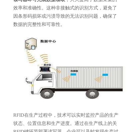
效率和准确性。这种非接触式的识别方式，避免了
因条形码损坏或污渍导致的无法识别问题，确保了
数据的完整性和可靠性。
RFID
在生产过程中，
技术可以实时监控产品的生产
状态、位置信息和生产进度。通过在生产线上的关
RFID
键环节部署
读写器，企业可以及时发现生产过