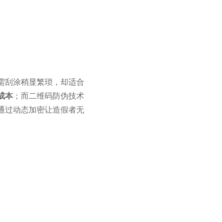
需刮涂稍显繁琐，却适合
成本
；而二维码防伪技术
通过动态加密让造假者无