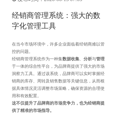
New
用
我
闻
日
经销商管理系统：强大的数
们
资
文
字化管理工具
讯
版
在当今市场环境中，许多企业面临着经销商难以管
控的问题。
经销商管理系统作为一种集
数据收集
、
分析
与
管理
于一体的综合性平台，为品牌商提供了强大的市场
洞察力工具。通过该系统，品牌商可以实时掌握经
销商的库存、周转及销售数据等关键信息，从而根
据具体情况灵活调整市场策略，确保资源的合理使
用和有效配置。
这不仅提升了品牌商的市场竞争力，也为经销商提
供了精准的市场指导。