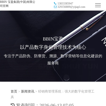
BBIN·宝盈集团(中国)有限公
13833385947
首
司官网
329356809@yijiapl.com
页
品
牌
防
防
窜
RFID
BBIN宝盈
以产品数字身份管理技术为核心
伪
溯
电
专注于产品防伪、防窜货、溯源、数字营销等信息化建设的
源
子
数
服务商
标
字
智
签
营
慧
行
系
首页
>
新闻资讯
>
经销商管理系统：强大的数字化管理工
销
智
业
关
具
统
能
应
于
新
发布时间：2026-06-13 07:05