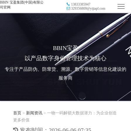
BBIN·宝盈集团(中国)有限公
13833385947
首
司官网
329356809@yijiapl.com
页
品
牌
防
防
窜
RFID
BBIN宝盈
以产品数字身份管理技术为核心
伪
溯
电
专注于产品防伪、防窜货、溯源、数字营销等信息化建设的
源
子
数
服务商
标
字
智
签
营
慧
行
系
首页
>
新闻资讯
>
一物一码解锁大数据潜力：为企业创造
销
智
业
关
更多价值
统
能
应
于
新
发布时间：2026-06-06 07:35