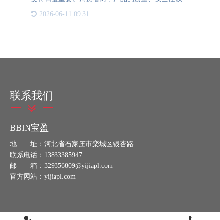
生产的环境都有着很高的标准。众多企业为了满足这
2026-06-11 09:31
些要求纷纷投入到构建防伪溯源系统中。而BBIN宝
盈防伪一物一码溯
联系我们
BBIN宝盈
地 址：河北省石家庄市栾城区银杏路
联系电话：13833385947
邮 箱：329356809@yijiapl.com
官方网站：yijiapl.com