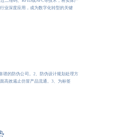
二维码、RFID或NFC等技术，将实体产
行业深度应用，成为数字化转型的关键
=靠谱的防伪公司。2、防伪设计规划处理方
面高效遏止仿冒产品流通。3、为标签
势