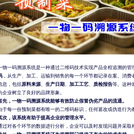
一物一码溯源系统是一种通过二维码技术实现产品全程追溯的管
码
，从生产、加工、运输到销售的每一个环节都记录在案。消费
信息，包括
原料来源
、
生产日期
、
加工工艺
、
质检报告
等。这种
为企业树立了良好的品牌形象。
首先，一物一码溯源系统能够有效防止假冒伪劣产品的流通。
由于每一份预制菜都有唯一的二维码标识，任何篡改或伪造行为
其次，该系统有助于提高企业的管理水平。
通过对各个环节的数据进行分析，企业可以及时发现问题并采取