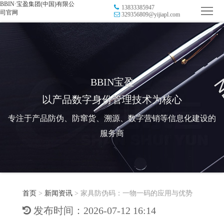
BBIN·宝盈集团(中国)有限公
13833385947
首
司官网
329356809@yijiapl.com
页
品
牌
防
防
窜
RFID
BBIN宝盈
以产品数字身份管理技术为核心
伪
溯
电
专注于产品防伪、防窜货、溯源、数字营销等信息化建设的
源
子
数
服务商
标
字
智
签
营
慧
行
系
首页
>
新闻资讯
>
家具防伪码：一物一码的应用与优势
销
智
业
关
发布时间：2026-07-12 16:14
统
能
应
于
新