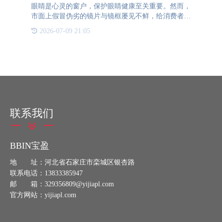
眼睛是心灵的窗户，保护眼睛健康至关重要。然而，
市面上假冒伪劣的镜片与镜框屡见不鲜，给消费者的
眼睛带来了极大的潜在伤害。为了拒绝眼睛的二次伤
2026-07-09 21:05
害，镜片与镜框的防伪显得尤为重要。 以镜片为
例，知名品牌如蔡司
联系我们
BBIN宝盈
地 址：河北省石家庄市栾城区银杏路
联系电话：13833385947
邮 箱：329356809@yijiapl.com
官方网站：yijiapl.com