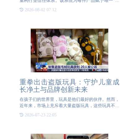
重构行业信任体系。该系统为每件产品赋予唯一"数
字身份证"，从原料采购到生产流通全程留痕。消费
2026-08-02 07:12
者扫码即可追溯产品全生命周期，包括原料来源、生
产环境等关键信息
重拳出击盗版玩具：守护儿童成
长净土与品牌创新未来
在孩子们的世界里，玩具是他们最好的伙伴。然而，
近年来，市场上充斥着大量盗版玩具，这些玩具不仅
质量低劣，甚至可能对孩子的健康造成严重威胁。与
2026-07-23 22:05
此同时，盗版玩具的泛滥也给苦心经营的品牌带来了
巨大的声誉风险