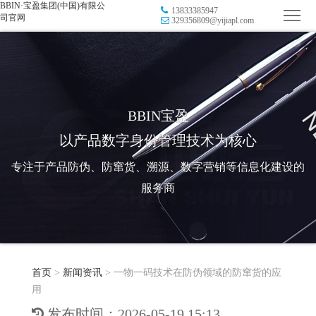
BBIN·宝盈集团(中国)有限公
13833385947
首
司官网
329356809@yijiapl.com
页
品
牌
防
防
窜
RFID
BBIN宝盈
以产品数字身份管理技术为核心
伪
溯
电
专注于产品防伪、防窜货、溯源、数字营销等信息化建设的
源
子
数
服务商
标
字
智
签
营
慧
行
系
首页
>
新闻资讯
>
一物一码技术在防伪领域的防窜货的应
销
智
业
关
用
统
能
应
于
新
发布时间：2026-05-19 15:13