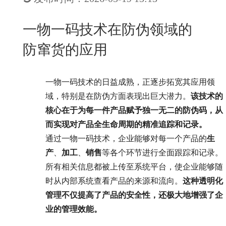
New
用
我
闻
日
一物一码技术在防伪领域的
们
资
文
防窜货的应用
讯
版
一物一码技术的日益成熟，正逐步拓宽其应用领
域，特别是在防伪方面表现出巨大潜力。
该技术的
核心在于为每一件产品赋予独一无二的防伪码，从
而实现对产品全生命周期的精准追踪和记录。
通过一物一码技术，企业能够对每一个产品的
生
产
、
加工
、
销售
等各个环节进行全面跟踪和记录。
所有相关信息都被上传至系统平台，使企业能够随
时从内部系统查看产品的来源和流向。
这种透明化
管理不仅提高了产品的安全性，还极大地增强了企
业的管理效能。