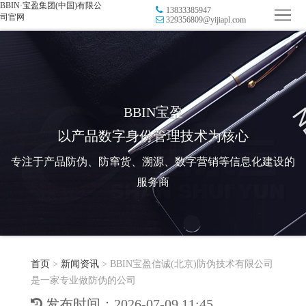
BBIN·宝盈集团(中国)有限公
13833385947
首
司官网
329356809@yijiapl.com
页
品
牌
防
防
窜
RFID
BBIN宝盈
以产品数字身份管理技术为核心
伪
溯
电
专注于产品防伪、防窜货、溯源、数字营销等信息化建设的
源
子
数
服务商
标
字
智
签
营
慧
行
系
首页
>
新闻资讯
>
BBIN宝盈信诚(北京)防伪技术有限公司
销
智
业
关
是一家专业做防伪的公司
统
能
应
于
新
发布时间：2026-07-09 11:45