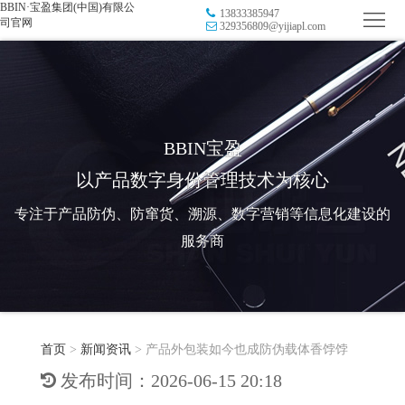
BBIN·宝盈集团(中国)有限公
13833385947
首
司官网
329356809@yijiapl.com
页
品
牌
防
防
窜
RFID
BBIN宝盈
以产品数字身份管理技术为核心
伪
溯
电
专注于产品防伪、防窜货、溯源、数字营销等信息化建设的
源
子
数
服务商
标
字
智
签
营
慧
行
系
首页
>
新闻资讯
>
产品外包装如今也成防伪载体香饽饽
销
智
业
关
发布时间：2026-06-15 20:18
统
能
应
于
新