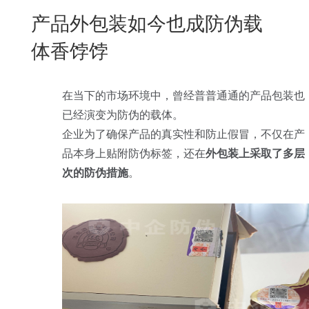
New
产品外包装如今也成防伪载
用
我
闻
日
体香饽饽
们
资
文
讯
版
在当下的市场环境中，曾经普普通通的产品包装也
已经演变为防伪的载体。
企业为了确保产品的真实性和防止假冒，不仅在产
品本身上贴附防伪标签，还在
外包装上采取了多层
次的防伪措施
。