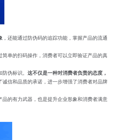
象
，还能通过防伪码的追踪功能，掌握产品的流通
过简单的扫码操作，消费者可以立即验证产品的真
加防伪标识。
这不仅是一种对消费者负责的态度，
了诚信和品质的承诺，进一步增强了消费者对品牌
产品的有力武器，也是提升企业形象和消费者满意