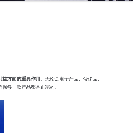
利益方面的重要作用。
无论是电子产品、奢侈品、
确保每一款产品都是正宗的。