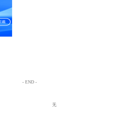
- END -
无