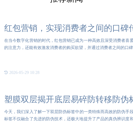
红包营销，实现消费者之间的口碑
在当今数字化营销的时代，红包营销已成为一种高效且深受消费者喜
的注意力，还能有效激发消费者的购买欲望，并通过消费者之间的口碑
技
2026-05-29 10:28
塑膜双层揭开底层易碎防转移防伪
今天，我们深入了解一下双层防伪标签中的一类特殊而高效的防伪手
标签不仅融合了先进的防伪技术，还极大地提升了产品的真伪辨识度
特的