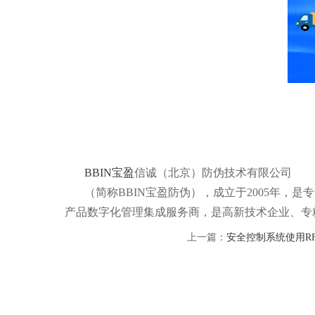
BBIN宝盈
信诚（北京）防伪技术有限公司
（简称BBIN宝盈防伪），成立于2005年，
产品数字化管理集成服务商，是高新技术企业、专
上一篇：
安全控制系统使用R