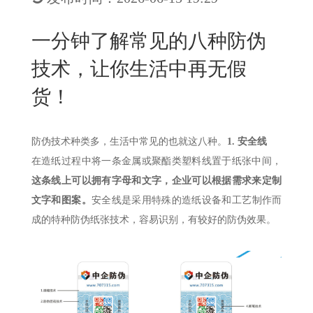
New
用
我
闻
日
一分钟了解常见的八种防伪
们
资
文
技术，让你生活中再无假
讯
版
货！
防伪技术种类多，生活中常见的也就这八种。
1.
安全线
在造纸过程中将一条金属或聚酯类塑料线置于纸张中间，
这条线上可以拥有字母和文字，企业可以根据需求来定制
文字和图案。
安全线是采用特殊的造纸设备和工艺制作而
成的特种防伪纸张技术，容易识别，有较好的防伪效果。