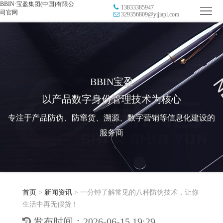
BBIN·宝盈集团(中国)有限公
13833385947
首
司官网
329356809@yijiapl.com
页
品
牌
防
防
窜
RFID
BBIN宝盈
以产品数字身份管理技术为核心
伪
溯
电
专注于产品防伪、防窜货、溯源、数字营销等信息化建设的
源
子
数
服务商
标
字
智
签
营
慧
行
系
首页
>
新闻资讯
>
一分钟了解常见的八种防伪技术，让你
销
智
业
关
生活中再无假货！
统
能
应
于
新
发布时间：2026-06-15 19:29