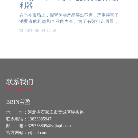
利器
在当今市场上，假冒伪劣产品层出不穷，严重损害了
消费者的利益和企业的声誉。为了有效打击假冒产
品，保护消费者权益，越来越多的企业开始采用一物
2026-06-09 14:59
一码技术为产品做防伪。一物一码，顾名思义，就是
为每一个产品赋予一
联系我们
BBIN宝盈
地 址：河北省石家庄市栾城区银杏路
联系电话：13833385947
邮 箱：329356809@yijiapl.com
官方网站：yijiapl.com