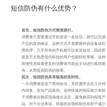
New
短信防伪有什么优势？
用
我
闻
日
们
资
文
讯
版
首先，短信防伪方式简便易行。
消费者只需要通过手机发送一条短信，就可以完成
产品的真伪验证。这种方式不需要额外的设备或应
用程序，几乎所有的手机都可以发送短信，因此即
使是不太熟悉现代科技的用户也能轻松掌握。这种
简便性意味着更多的消费者可能会主动进行真伪查
询，从而提高防伪的效果。
其次，短信防伪具有较高的实时性。
一旦消费者发送了查询短信，系统通常会在几分钟
内回复，告知产品真伪。这种快速的响应能力有助
于消费者在购买现场做出决定，避免购买到假冒产
品。对于企业来说，快速的反馈机制也有助于减少