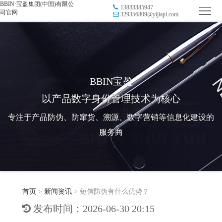
BBIN·宝盈集团(中国)有限公
13833385947
首
司官网
329356809@yijiapl.com
页
品
牌
防
防
窜
RFID
BBIN宝盈
以产品数字身份管理技术为核心
伪
溯
电
专注于产品防伪、防窜货、溯源、数字营销等信息化建设的
源
子
数
服务商
标
字
智
签
营
慧
行
系
首页
>
新闻资讯
>
短信防伪有什么优势？
销
智
业
关
发布时间：2026-06-30 20:15
统
能
应
于
新