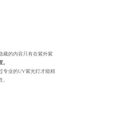
隐藏的内容只有在紫外紫
度。
过专业的UV紫光灯才能精
性。