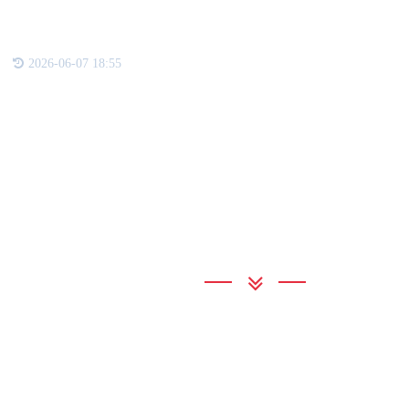
检验
2026-06-07 18:55
联系我们
BBIN宝盈
地 址：河北省石家庄市栾城区银