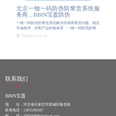
北京一物一码防伪防窜货系统服
务商，BBIN宝盈防伪
一物一码防伪防窜货系统解决经销商窜货问题，稳定
市场秩序，控制产品价格体系；一物一码防伪防窜货
系统是根据企业需要定制的，用于处理逃逸货物的问
2026-06-20 16:35
题，使品牌产品能在各地区正常销售北京一物一码防
伪防窜货系统服务
联系我们
BBIN宝盈
地 址：河北省石家庄市栾城区银杏路
联系电话：13833385947
邮 箱：329356809@yijiapl.com