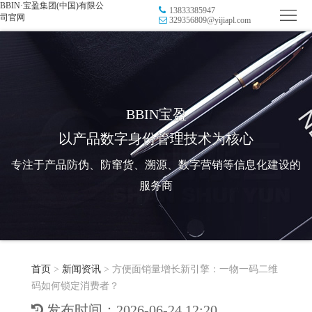
BBIN·宝盈集团(中国)有限公
13833385947
首
司官网
329356809@yijiapl.com
页
品
牌
防
防
窜
RFID
BBIN宝盈
以产品数字身份管理技术为核心
伪
溯
电
专注于产品防伪、防窜货、溯源、数字营销等信息化建设的
源
子
数
服务商
标
字
智
签
营
慧
行
系
首页
>
新闻资讯
>
方便面销量增长新引擎：一物一码二维
销
智
业
关
码如何锁定消费者？
统
能
应
于
新
发布时间：2026-06-24 12:20