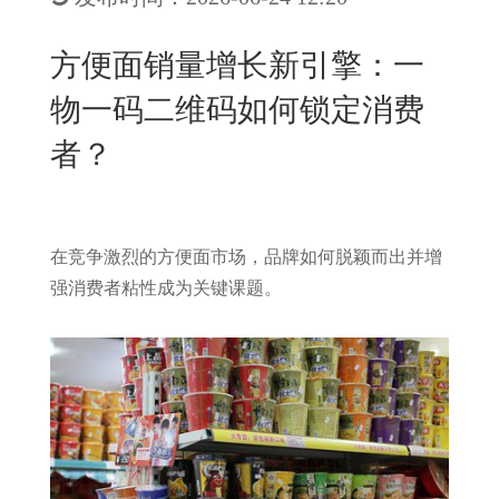
New
用
我
闻
日
方便面销量增长新引擎：一
们
资
文
物一码二维码如何锁定消费
讯
版
者？
在竞争激烈的方便面市场，品牌如何脱颖而出并增
强消费者粘性成为关键课题。