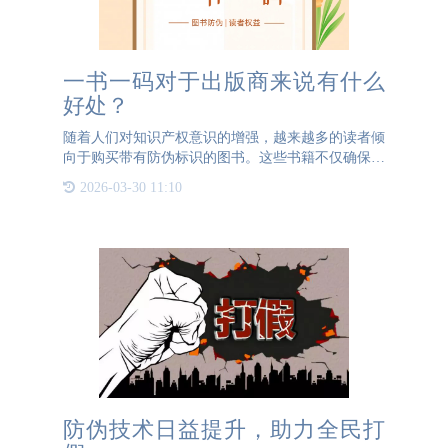
一书一码对于出版商来说有什么
好处？
随着人们对知识产权意识的增强，越来越多的读者倾
向于购买带有防伪标识的图书。这些书籍不仅确保了
正版，还能通过扫描二维码为读者带来专属福利，深
2026-03-30 11:10
受消费者欢迎。因此，图书出版商纷纷为图书添加独
特的防伪标签。这
防伪技术日益提升，助力全民打