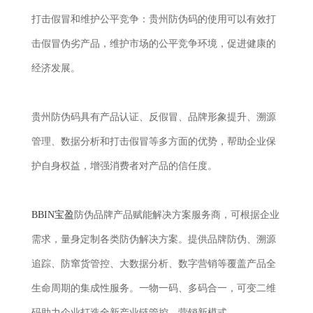
打击假冒和维护公平竞争：贵州防伪码的使用可以有效打
击假冒伪劣产品，维护市场的公平竞争环境，促进健康的
经济发展。
贵州防伪码具有产品认证、反假冒、品牌形象提升、溯源
管理、数据分析和打击假冒等多方面的优势，帮助企业保
护自身权益，增强消费者对产品的信任度。
BBIN宝盈
防伪品牌产品赋能解决方案服务商，可根据企业
需求，量身定制各类防伪解决方案。提供品牌防伪、溯源
追踪、防窜货管控、大数据分析、数字营销等覆盖产品全
生命周期的集成性服务。一物一码、多码合一，可变二维
码助力企业打造全新产业链管控、营销新模式