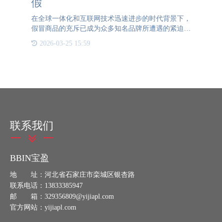
假
在全球一体化和互联网技术迅速进步的时代背景下，
假冒商品的充斥已成为众多知名品牌所遭遇的紧迫问
题。这些冒牌产品不仅抢占了正品的市场空间，更关
2026-03-25 15:59
键的是，它们对品牌的名誉造成了深深的伤害，并剥
夺了消费者应得的
联系我们
BBIN宝盈
地 址：河北省石家庄市栾城区银杏路
联系电话：13833385947
邮 箱：329356809@yijiapl.com
官方网站：yijiapl.com