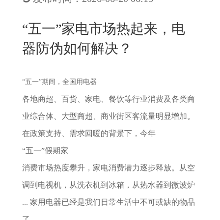
New
用
我
闻
日
“五一”家电市场热起来，电
们
资
文
器防伪如何解决？
讯
版
“五一”期间，全国
用电器
各地商超、百货、家电、餐饮等行业消费及各类商
业综合体、大型商超、商业街区客流量明显增加。
在政策支持、需求回暖的背景下，今年
“五一”假期家
消费市场热度攀升，家电消费潜力逐步释放。从空
调到电视机，从洗衣机到冰箱，从热水器到微波炉
... 家用电器已经是我们日常生活中不可或缺的物品
了。