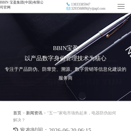
BBIN·宝盈集团(中国)有限公
13833385947
首
司官网
329356809@yijiapl.com
页
品
牌
防
防
窜
RFID
BBIN宝盈
以产品数字身份管理技术为核心
伪
溯
电
专注于产品防伪、防窜货、溯源、数字营销等信息化建设的
源
子
数
服务商
标
字
智
签
营
慧
行
系
首页
>
新闻资讯
>
“五一”家电市场热起来，电器防伪如何
销
智
业
关
解决？
统
能
应
于
新
发布时间：2026-06-20 06:15