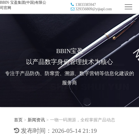
BBIN·宝盈集团(中国)有限公
13833385947
首
司官网
329356809@yijiapl.com
页
品
牌
防
防
窜
RFID
BBIN宝盈
以产品数字身份管理技术为核心
伪
溯
电
专注于产品防伪、防窜货、溯源、数字营销等信息化建设的
源
子
数
服务商
标
字
智
签
营
慧
行
系
首页
>
新闻资讯
>
一物一码溯源，全程掌握产品动态
销
智
业
关
发布时间：2026-05-14 21:19
统
能
应
于
新