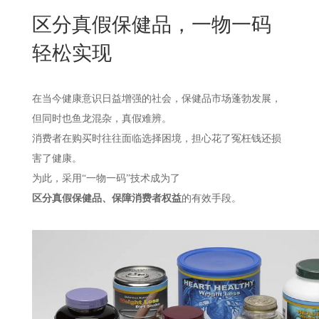
New
区分真假保健品，一物一码
用
我
闻
日
轻松实现
们
资
文
讯
版
在当今健康意识日益增强的社会，保健品市场蓬勃发展，
但同时也鱼龙混杂，真假难辨。
消费者在购买时往往面临选择困境，担心花了冤枉钱还损
害了健康。
为此，采用
“一物一码”技术成为了
区分真假保健品、保障消费者权益
的有效手段。