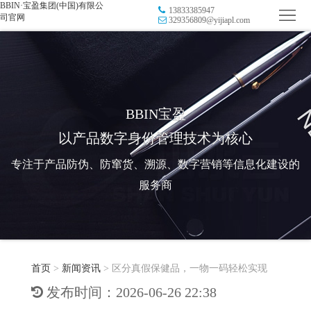
BBIN·宝盈集团(中国)有限公
13833385947
首
司官网
329356809@yijiapl.com
页
品
牌
防
防
窜
RFID
BBIN宝盈
以产品数字身份管理技术为核心
伪
溯
电
专注于产品防伪、防窜货、溯源、数字营销等信息化建设的
源
子
数
服务商
标
字
智
签
营
慧
行
系
首页
>
新闻资讯
>
区分真假保健品，一物一码轻松实现
销
智
业
关
发布时间：2026-06-26 22:38
统
能
应
于
新