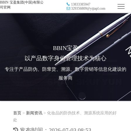
BBIN·宝盈集团(中国)有限公
13833385947
首
司官网
329356809@yijiapl.com
页
品
牌
防
防
窜
RFID
BBIN宝盈
以产品数字身份管理技术为核心
伪
溯
电
专注于产品防伪、防窜货、溯源、数字营销等信息化建设的
源
子
数
服务商
标
字
智
签
营
慧
行
系
首页
>
新闻资讯
>
化妆品的防伪技术、溯源系统应用的好
销
智
业
关
处
统
能
应
于
新
发布时间：2026-07-03 08:53