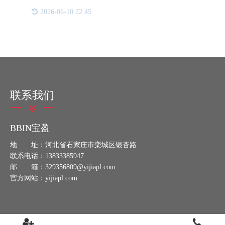
入一物一码系统。一物一码系统是一种基于二维码技
2026-06-10 22:45
术的农产品管理方式，通过赋予每个农产品一个唯一
的二维码，实现对
联系我们
BBIN宝盈
地 址：河北省石家庄市栾城区银杏路
联系电话：13833385947
邮 箱：329356809@yijiapl.com
官方网站：yijiapl.com