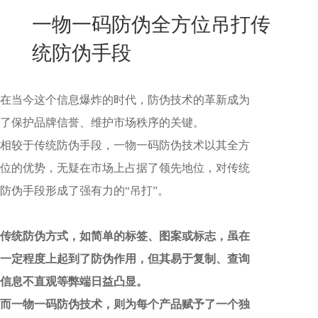
New
一物一码防伪全方位吊打传
用
我
闻
日
统防伪手段
们
资
文
讯
版
在当今这个信息爆炸的时代，防伪技术的革新成为
了保护品牌信誉、维护市场秩序的关键。
相较于传统防伪手段，一物一码防伪技术以其全方
位的优势，无疑在市场上占据了领先地位，对传统
防伪手段形成了强有力的“吊打”。
传统防伪方式，如简单的标签、图案或标志，虽在
一定程度上起到了防伪作用，但其易于复制、查询
信息不直观等弊端日益凸显。
而一物一码防伪技术，则为每个产品赋予了一个独