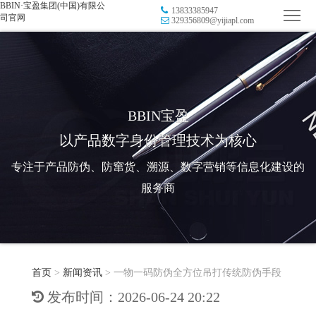
BBIN·宝盈集团(中国)有限公
13833385947
首
司官网
329356809@yijiapl.com
页
品
牌
防
防
窜
RFID
BBIN宝盈
以产品数字身份管理技术为核心
伪
溯
电
专注于产品防伪、防窜货、溯源、数字营销等信息化建设的
源
子
数
服务商
标
字
智
签
营
慧
行
系
首页
>
新闻资讯
>
一物一码防伪全方位吊打传统防伪手段
销
智
业
关
发布时间：2026-06-24 20:22
统
能
应
于
新