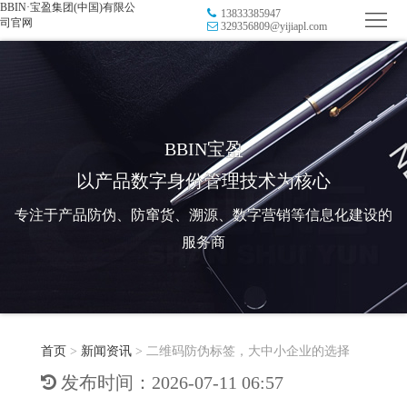
BBIN·宝盈集团(中国)有限公
13833385947
首
司官网
329356809@yijiapl.com
页
品
牌
防
防
窜
RFID
BBIN宝盈
以产品数字身份管理技术为核心
伪
溯
电
专注于产品防伪、防窜货、溯源、数字营销等信息化建设的
源
子
数
服务商
标
字
智
签
营
慧
行
系
首页
>
新闻资讯
>
二维码防伪标签，大中小企业的选择
销
智
业
关
发布时间：2026-07-11 06:57
统
能
应
于
新