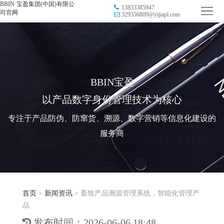
BBIN·宝盈集团(中国)有限公
13833385947
首
司官网
329356809@yijiapl.com
页
品
牌
防
防
窜
RFID
BBIN宝盈
以产品数字身份管理技术为核心
伪
溯
电
专注于产品防伪、防窜货、溯源、数字营销等信息化建设的
源
子
数
服务商
标
字
智
签
营
慧
行
系
首页
>
新闻资讯
>
畜牧产品溯源管理系统，智能化管理产
销
智
业
关
品
统
能
应
于
新
发布时间：2026-06-06 18:48